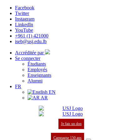
Facebook
Twitter
Instagram
LinkedIn
YouTube
+961 (1) 421000
iseb@usj.edu.lb
Accréditée par
Se connecter
Étudiants
Employés
Enseignants
Alumni
FR
EN
AR
Je fais un don
Campagne 150 ans