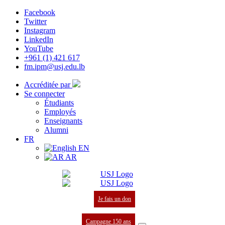
Facebook
Twitter
Instagram
LinkedIn
YouTube
+961 (1) 421 617
fm.ipm@usj.edu.lb
Accréditée par
Se connecter
Étudiants
Employés
Enseignants
Alumni
FR
EN
AR
Je fais un don
Campagne 150 ans