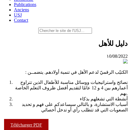
Publications
Anciens
USJ
Contact
دليل للأهل
١0/08/2022
: الكتيّب الرقميّ لدعم الأهل في تنمية أولادهم. يتضمــن
نصائح واستراتيجيات ووسائل مناسبة للأطفال الذين تتراوح
أعمارهم بين 4 و 12 عامًا لتقديم أفضل ظروف التعلم الخاصة
بهم.
أنشطة التي تشغلهم بذكاء
أسباب الاستشارة، و بالتالي سيساعدكم على فهم و تحديد
الصعوبات التي قد تتطلب رأي أو تدخل أخصائي
Télécharger PDF