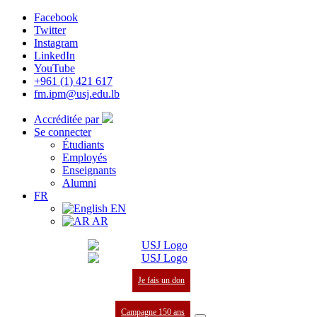
Facebook
Twitter
Instagram
LinkedIn
YouTube
+961 (1) 421 617
fm.ipm@usj.edu.lb
Accréditée par
Se connecter
Étudiants
Employés
Enseignants
Alumni
FR
EN
AR
Je fais un don
Campagne 150 ans