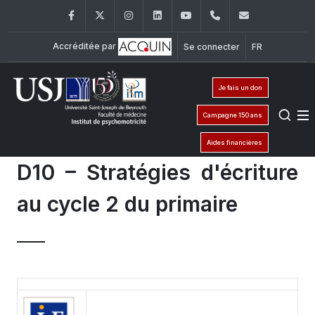
Facebook
Twitter
Instagram
LinkedIn
YouTube
+961 (1) 421 617
fm.ipm@usj
Accréditée par
Se connecter
FR
Je fais un don
Campagne 150 ans
Aides financières
D10 – Stratégies d'écriture
au cycle 2 du primaire