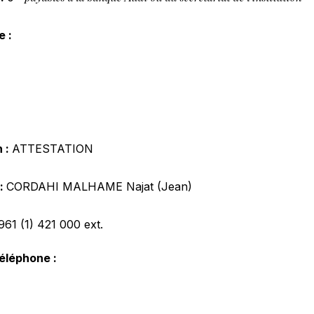
e :
n :
ATTESTATION
 :
CORDAHI MALHAME Najat (Jean)
961 (1) 421 000
ext.
éléphone :