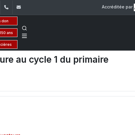
Accréditée par
dIn
YouTube
+961 (1) 421 617
fm.ipm@usj.edu.lb
n don
150 ans
ncières
ure au cycle 1 du primaire