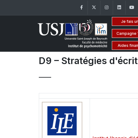
Facebook
Twitter
Instagram
Linke
Je fais u
Campagne 
Aides fina
D9 – Stratégies d'écrit