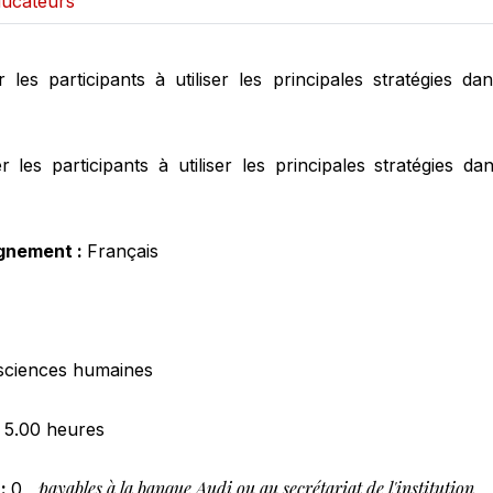
éducateurs
 les participants à utiliser les principales stratégies da
 les participants à utiliser les principales stratégies d
ignement :
Français
sciences humaines
:
5.00 heures
payables à la banque Audi ou au secrétariat de l'institution
 :
0