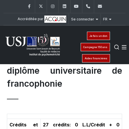
Facebook
Twitter
Instagram
LinkedIn
YouTube
+961 (1) 421 617
fm.ipm@usj
Accréditée par
Se connecter
FR
Je fais un don
Campagne 150 ans
Aides financières
diplôme universitaire de
francophonie
Crédits et
27 crédits: 0 L.L/Crédit + 0