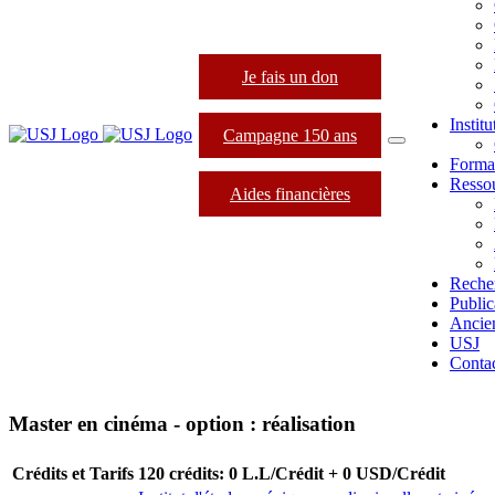
Je fais un don
Instit
Campagne 150 ans
Forma
Resso
Aides financières
Reche
Public
Ancie
USJ
Conta
Master en cinéma - option : réalisation
Crédits et Tarifs
120 crédits: 0 L.L/Crédit + 0 USD/Crédit