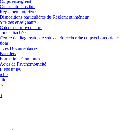
Corps enseignant
Conseil de l'institut
Règlement intérieur
Dispositions particulières du Règlement intérieur
Site des enseignants
Calendrier universitaire
utions rattachées
Centre de diagnostic, de soins et de recherche en psychomotricité
tions
urces Documentaires
Booklets
Formations Continues
Actes de Psychomotricité
Liens utiles
rche
ations
ns
ct