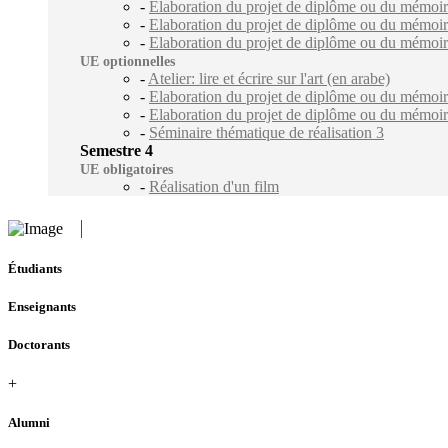
-
Elaboration du projet de diplôme ou du mémoir
-
Elaboration du projet de diplôme ou du mémoir
-
Elaboration du projet de diplôme ou du mémoir
UE optionnelles
-
Atelier: lire et écrire sur l'art (en arabe)
-
Elaboration du projet de diplôme ou du mémoi
-
Elaboration du projet de diplôme ou du mémoi
-
Séminaire thématique de réalisation 3
Semestre 4
UE obligatoires
-
Réalisation d'un film
Étudiants
Enseignants
Doctorants
+
Alumni