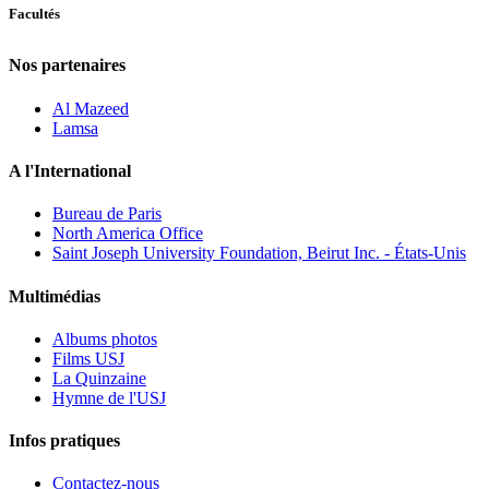
Facultés
Nos partenaires
Al Mazeed
Lamsa
A l'International
Bureau de Paris
North America Office
Saint Joseph University Foundation, Beirut Inc. - États-Unis
Multimédias
Albums photos
Films USJ
La Quinzaine
Hymne de l'USJ
Infos pratiques
Contactez-nous