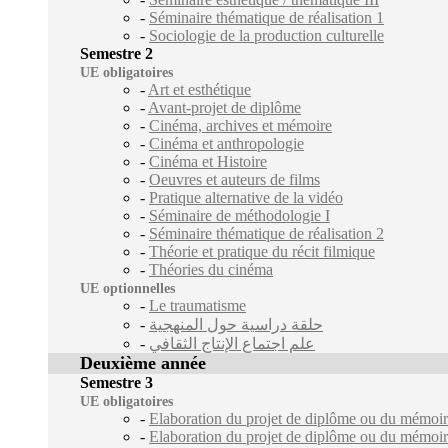
-
Séminaire thématique de réalisation 1
-
Sociologie de la production culturelle
Semestre 2
UE obligatoires
-
Art et esthétique
-
Avant-projet de diplôme
-
Cinéma, archives et mémoire
-
Cinéma et anthropologie
-
Cinéma et Histoire
-
Oeuvres et auteurs de films
-
Pratique alternative de la vidéo
-
Séminaire de méthodologie I
-
Séminaire thématique de réalisation 2
-
Théorie et pratique du récit filmique
-
Théories du cinéma
UE optionnelles
-
Le traumatisme
-
حلقة دراسية حول المنهجية
-
علم اجتماع الإنتاج الثقافي
Deuxième année
Semestre 3
UE obligatoires
-
Elaboration du projet de diplôme ou du mémoir
-
Elaboration du projet de diplôme ou du mémoir