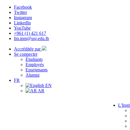
Facebook
Twitter
Instagram
LinkedIn
YouTube
+961 (1) 421 617
fm.ipm@usj.edu.lb
Accréditée par
Se connecter
Étudiants
Employés
Enseignants
Alumni
FR
EN
AR
L'Insti