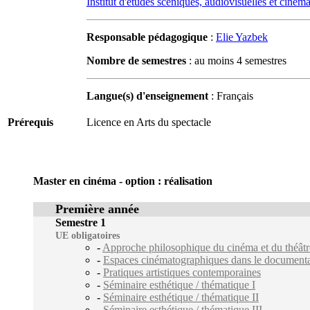
Institut d'études scéniques, audiovisuelles et ciné
Responsable pédagogique
:
Elie Yazbek
Nombre de semestres
: au moins 4 semestres
Langue(s) d'enseignement
: Français
Prérequis
Licence en Arts du spectacle
Master en cinéma - option : réalisation
Première année
Semestre 1
UE obligatoires
-
Approche philosophique du cinéma et du théâtr
-
Espaces cinématographiques dans le documenta
-
Pratiques artistiques contemporaines
-
Séminaire esthétique / thématique I
-
Séminaire esthétique / thématique II
-
Séminaire esthétique / thématique III