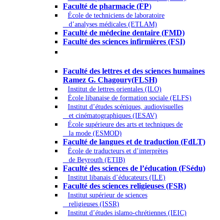
Faculté de pharmacie (FP
)
École de techniciens de laboratoire
d’analyses médicales (ETLAM)
Faculté de médecine dentaire (FMD)
Faculté des sciences infirmières (FSI)
Arts - Lettres et Sciences humaines -
Sciences religieuses
Faculté des lettres et des sciences humaines
Ramez G. Chagoury(FLSH)
Institut de lettres orientales (ILO)
École libanaise de formation sociale (ELFS)
Institut d’études scéniques, audiovisuelles
et cinématographiques (IESAV)
École supérieure des arts et techniques de
la mode (ESMOD)
Faculté de langues et de traduction (FdLT)
École de traducteurs et d’interprètes
de Beyrouth (ETIB)
Faculté des sciences de l’éducation (FSédu)
Institut libanais d’éducateurs (ILE)
Faculté des sciences religieuses (FSR)
Institut supérieur de sciences
religieuses (ISSR)
Institut d’études islamo-chrétiennes (IEIC)