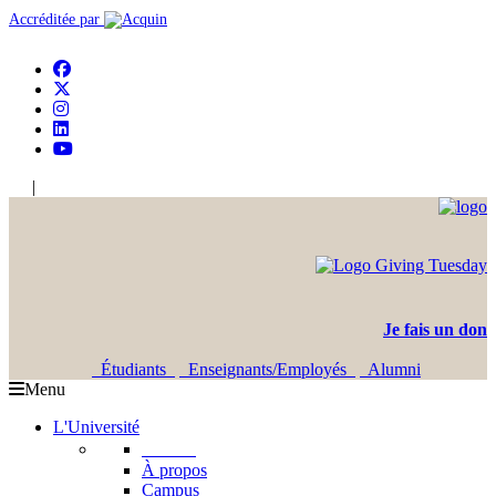
Accréditée par
|
En
Ar
Je fais un don
Étudiants
Enseignants/Employés
Alumni
Menu
L'Université
L'USJ
À propos
Campus