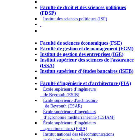
Droit - Sciences politiques
Faculté de droit et des sciences politiques
(FDSP)
Institut des sciences politiques (ISP)
Économie - Gestion - Banque -
Assurances
Faculté de sciences économiques (FSE)
Faculté de gestion et de management (FGM)
Institut de gestion des entreprises (IGE)
Institut supérieur des sciences de l'assurance
(ISSA)
Institut supérieur d’études bancaires (ISEB)
Ingénierie et technologie - Sciences
Faculté d’ingénierie et d'architecture (FIA)
École supérieure d’ingénieurs
de Beyrouth (ESIB)
École supérieure d'architecture
de Beyrouth (ESAR)
École supérieure d’ingénieurs
d’agronomie méditerranéenne (ESIAM)
École supérieure d’ingénieurs
agroalimentaires (ESIA)
Institut national des télécommunications
et de l'informatique (INCI)