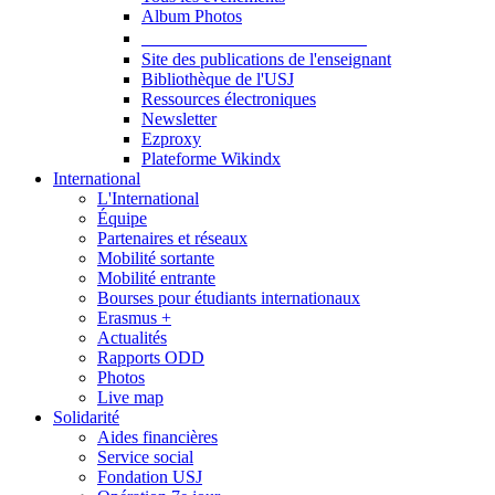
Album Photos
Publications et Ressources
Site des publications de l'enseignant
Bibliothèque de l'USJ
Ressources électroniques
Newsletter
Ezproxy
Plateforme Wikindx
International
L'International
Équipe
Partenaires et réseaux
Mobilité sortante
Mobilité entrante
Bourses pour étudiants internationaux
Erasmus +
Actualités
Rapports ODD
Photos
Live map
Solidarité
Aides financières
Service social
Fondation USJ