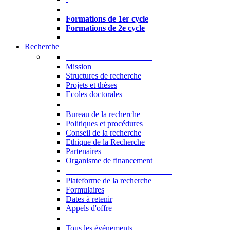
Formations à l’USJ
Formations de 1er cycle
Formations de 2e cycle
Recherche
La Recherche à l'USJ
Mission
Structures de recherche
Projets et thèses
Ecoles doctorales
Vice-rectorat à la Recherche
Bureau de la recherche
Politiques et procédures
Conseil de la recherche
Ethique de la Recherche
Partenaires
Organisme de financement
Plateforme de la recherche
Plateforme de la recherche
Formulaires
Dates à retenir
Appels d'offre
Manifestations Scientifiques
Tous les événements