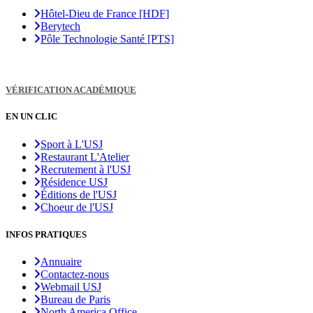
Hôtel-Dieu de France [HDF]
Berytech
Pôle Technologie Santé [PTS]
VÉRIFICATION ACADÉMIQUE
EN UN CLIC
Sport à L'USJ
Restaurant L'Atelier
Recrutement à l'USJ
Résidence USJ
Éditions de l'USJ
Choeur de l'USJ
INFOS PRATIQUES
Annuaire
Contactez-nous
Webmail USJ
Bureau de Paris
North America Office