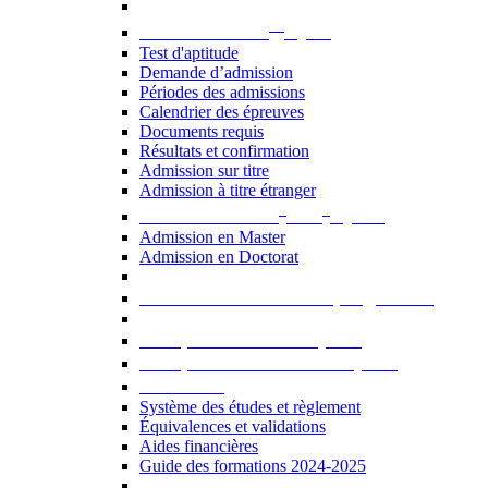
er
Admission au 1
cycle
Test d'aptitude
Demande d’admission
Périodes des admissions
Calendrier des épreuves
Documents requis
Résultats et confirmation
Admission sur titre
Admission à titre étranger
e
e
Admission aux 2
et 3
cycles
Admission en Master
Admission en Doctorat
Admission en cours de programme
UE optionnelles USJ [PDF]
UE optionnelles ouvertes [PDF]
À savoir...
Système des études et règlement
Équivalences et validations
Aides financières
Guide des formations 2024-2025