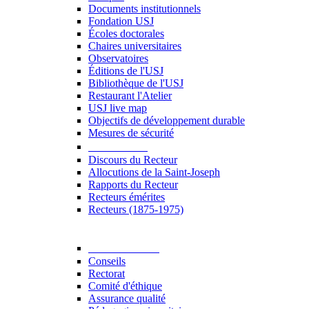
Documents institutionnels
Fondation USJ
Écoles doctorales
Chaires universitaires
Observatoires
Éditions de l'USJ
Bibliothèque de l'USJ
Restaurant l'Atelier
USJ live map
Objectifs de développement durable
Mesures de sécurité
Le Recteur
Discours du Recteur
Allocutions de la Saint-Joseph
Rapports du Recteur
Recteurs émérites
Recteurs (1875-1975)
Gouvernance
Conseils
Rectorat
Comité d'éthique
Assurance qualité