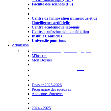
Faculté des sciences (FS)
Autres
Centre de l'innovation numérique et de
l'intelligence artificielle
Centre académique japonais
Centre professionnel de médiation
Institut Confucius
Université pour tous
Admission
er
Admission en ligne au 1
cycle
M'inscrire
Mon Dossier
ème
Admission en ligne au 2
cycle
Documents à télécharger
Dossier 2025-2026
Programme des épreuves
Anciennes épreuves
Catalogue des formations
2024 - 2025