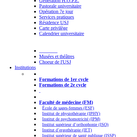
Generation H.O.P.E.
Pastorale universitaire
Opération 7e jour
Services pratiques
Résidence USJ
Carte privilège
Calendrier universitaire
Culture
Musées et théâtres
Choeur de l'USJ
Institutions
Formations à l’USJ
Formations de 1er cycle
Formations de 2e cycle
Médecine et Santé
Faculté de médecine (FM)
École de sages-femmes (ESF)
Institut de physiothérapie (IPHY)
Institut de psychomotricité (IPM)
Institut supérieur d’orthophonie (ISO)
Institut d’ergothérapie (IET)
Institut supérieur de santé publique (ISSP)