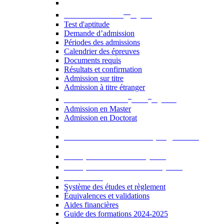
er
Admission au 1
cycle
Test d'aptitude
Demande d’admission
Périodes des admissions
Calendrier des épreuves
Documents requis
Résultats et confirmation
Admission sur titre
Admission à titre étranger
e
e
Admission aux 2
et 3
cycles
Admission en Master
Admission en Doctorat
Admission en cours de programme
UE optionnelles USJ [PDF]
UE optionnelles ouvertes [PDF]
À savoir...
Système des études et règlement
Équivalences et validations
Aides financières
Guide des formations 2024-2025