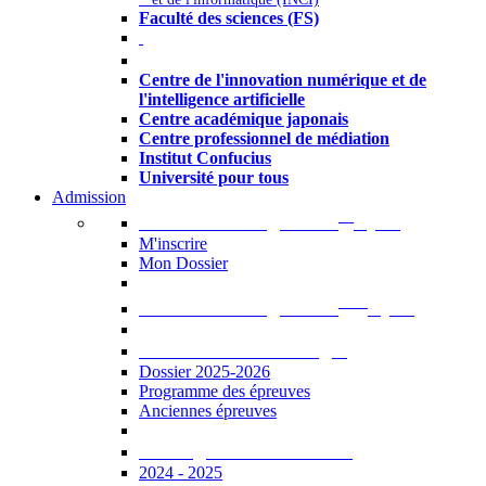
Faculté des sciences (FS)
Autres
Centre de l'innovation numérique et de
l'intelligence artificielle
Centre académique japonais
Centre professionnel de médiation
Institut Confucius
Université pour tous
Admission
er
Admission en ligne au 1
cycle
M'inscrire
Mon Dossier
ème
Admission en ligne au 2
cycle
Documents à télécharger
Dossier 2025-2026
Programme des épreuves
Anciennes épreuves
Catalogue des formations
2024 - 2025