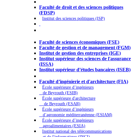
Droit - Sciences politiques
Faculté de droit et des sciences politiques
(FDSP)
Institut des sciences politiques (ISP)
Économie - Gestion - Banque -
Assurances
Faculté de sciences économiques (FSE)
Faculté de gestion et de management (FGM)
Institut de gestion des entreprises (IGE)
Institut supérieur des sciences de l'assurance
(ISSA)
Institut supérieur d’études bancaires (ISEB)
Ingénierie et technologie - Sciences
Faculté d’ingénierie et d'architecture (FIA)
École supérieure d’ingénieurs
de Beyrouth (ESIB)
École supérieure d'architecture
de Beyrouth (ESAR)
École supérieure d’ingénieurs
d’agronomie méditerranéenne (ESIAM)
École supérieure d’ingénieurs
agroalimentaires (ESIA)
Institut national des télécommunications
et de l'informatique (INCI)