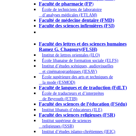
Faculté de pharmacie (FP
)
École de techniciens de laboratoire
d’analyses médicales (ETLAM)
Faculté de médecine dentaire (FMD)
Faculté des sciences infirmières (FSI)
Arts - Lettres et Sciences humaines -
Sciences religieuses
Faculté des lettres et des sciences humaines
Ramez G. Chagoury(FLSH)
Institut de lettres orientales (ILO)
École libanaise de formation sociale (ELFS)
Institut d’études scéniques, audiovisuelles
et cinématographiques (IESAV)
École supérieure des arts et techniques de
la mode (ESMOD)
Faculté de langues et de traduction (FdLT)
École de traducteurs et d’interprètes
de Beyrouth (ETIB)
Faculté des sciences de l’éducation (FSédu)
Institut libanais d’éducateurs (ILE)
Faculté des sciences religieuses (FSR)
Institut supérieur de sciences
religieuses (ISSR)
Institut d’études islamo-chrétiennes (IEIC)