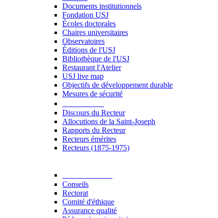
Documents institutionnels
Fondation USJ
Écoles doctorales
Chaires universitaires
Observatoires
Éditions de l'USJ
Bibliothèque de l'USJ
Restaurant l'Atelier
USJ live map
Objectifs de développement durable
Mesures de sécurité
Le Recteur
Discours du Recteur
Allocutions de la Saint-Joseph
Rapports du Recteur
Recteurs émérites
Recteurs (1875-1975)
Gouvernance
Conseils
Rectorat
Comité d'éthique
Assurance qualité