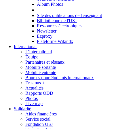
Album Photos
Publications et Ressources
Site des publications de l'enseignant
Bibliothèque de l'USJ
Ressources électroniques
Newsletter
Ezproxy
Plateforme Wikindx
International
L'International
Équipe
Partenaires et réseaux
Mobilité sortante
Mobilité entrante
Bourses pour étudiants internationaux
Erasmus +
Actualités
Rapports ODD
Photos
Live map
Solidarité
Aides financières
Service social
Fondation USJ