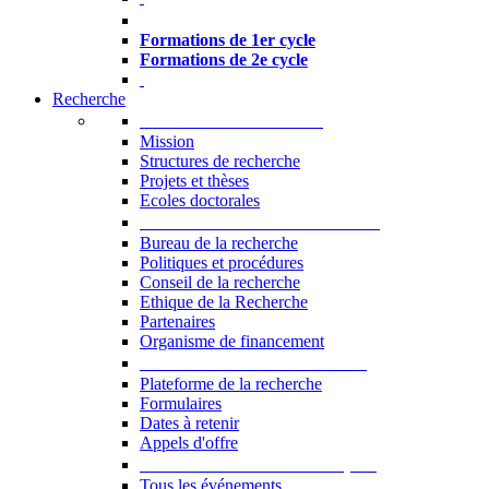
Formations à l’USJ
Formations de 1er cycle
Formations de 2e cycle
Recherche
La Recherche à l'USJ
Mission
Structures de recherche
Projets et thèses
Ecoles doctorales
Vice-rectorat à la Recherche
Bureau de la recherche
Politiques et procédures
Conseil de la recherche
Ethique de la Recherche
Partenaires
Organisme de financement
Plateforme de la recherche
Plateforme de la recherche
Formulaires
Dates à retenir
Appels d'offre
Manifestations Scientifiques
Tous les événements