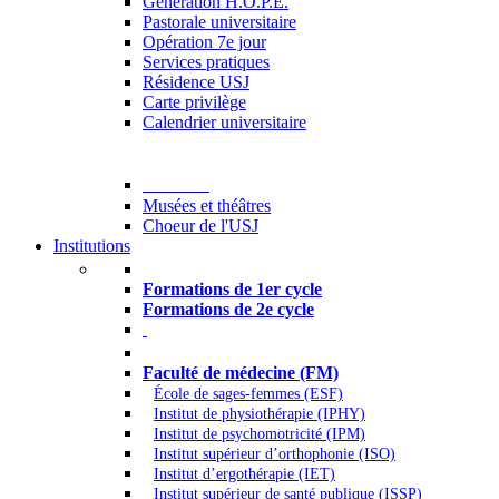
Generation H.O.P.E.
Pastorale universitaire
Opération 7e jour
Services pratiques
Résidence USJ
Carte privilège
Calendrier universitaire
Culture
Musées et théâtres
Choeur de l'USJ
Institutions
Formations à l’USJ
Formations de 1er cycle
Formations de 2e cycle
Médecine et Santé
Faculté de médecine (FM)
École de sages-femmes (ESF)
Institut de physiothérapie (IPHY)
Institut de psychomotricité (IPM)
Institut supérieur d’orthophonie (ISO)
Institut d’ergothérapie (IET)
Institut supérieur de santé publique (ISSP)