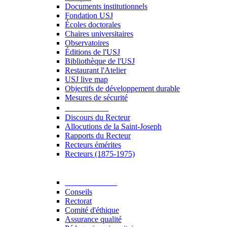
Documents institutionnels
Fondation USJ
Écoles doctorales
Chaires universitaires
Observatoires
Éditions de l'USJ
Bibliothèque de l'USJ
Restaurant l'Atelier
USJ live map
Objectifs de développement durable
Mesures de sécurité
Le Recteur
Discours du Recteur
Allocutions de la Saint-Joseph
Rapports du Recteur
Recteurs émérites
Recteurs (1875-1975)
Gouvernance
Conseils
Rectorat
Comité d'éthique
Assurance qualité