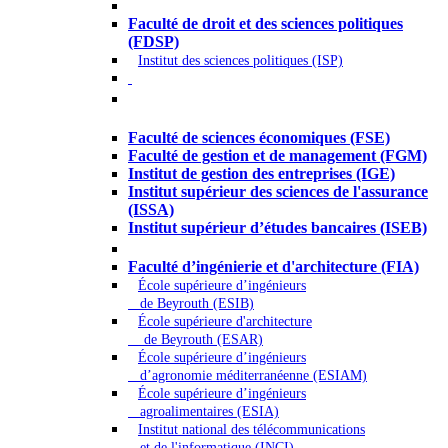
Droit - Sciences politiques
Faculté de droit et des sciences politiques
(FDSP)
Institut des sciences politiques (ISP)
Économie - Gestion - Banque -
Assurances
Faculté de sciences économiques (FSE)
Faculté de gestion et de management (FGM)
Institut de gestion des entreprises (IGE)
Institut supérieur des sciences de l'assurance
(ISSA)
Institut supérieur d’études bancaires (ISEB)
Ingénierie et technologie - Sciences
Faculté d’ingénierie et d'architecture (FIA)
École supérieure d’ingénieurs
de Beyrouth (ESIB)
École supérieure d'architecture
de Beyrouth (ESAR)
École supérieure d’ingénieurs
d’agronomie méditerranéenne (ESIAM)
École supérieure d’ingénieurs
agroalimentaires (ESIA)
Institut national des télécommunications
et de l'informatique (INCI)