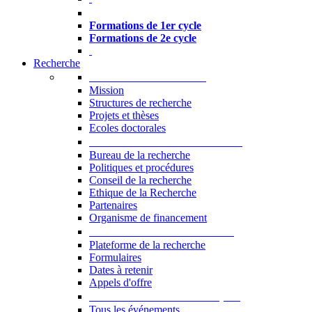
Formations à l’USJ
Formations de 1er cycle
Formations de 2e cycle
Recherche
La Recherche à l'USJ
Mission
Structures de recherche
Projets et thèses
Ecoles doctorales
Vice-rectorat à la Recherche
Bureau de la recherche
Politiques et procédures
Conseil de la recherche
Ethique de la Recherche
Partenaires
Organisme de financement
Plateforme de la recherche
Plateforme de la recherche
Formulaires
Dates à retenir
Appels d'offre
Manifestations Scientifiques
Tous les événements