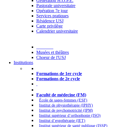
Generation H.O.P.E.
Pastorale universitaire
Opération 7e jour
Services pratiques
Résidence USJ
Carte privilège
Calendrier universitaire
Culture
Musées et théâtres
Choeur de l'USJ
Institutions
Formations à l’USJ
Formations de 1er cycle
Formations de 2e cycle
Médecine et Santé
Faculté de médecine (FM)
École de sages-femmes (ESF)
Institut de physiothérapie (IPHY)
Institut de psychomotricité (IPM)
Institut supérieur d’orthophonie (ISO)
Institut d’ergothérapie (IET)
Institut supérieur de santé publique (ISSP)