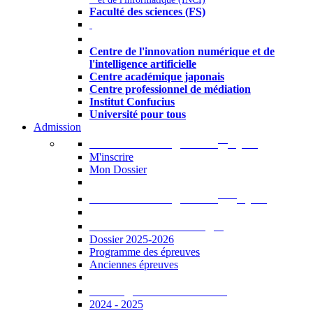
Faculté des sciences (FS)
Autres
Centre de l'innovation numérique et de
l'intelligence artificielle
Centre académique japonais
Centre professionnel de médiation
Institut Confucius
Université pour tous
Admission
er
Admission en ligne au 1
cycle
M'inscrire
Mon Dossier
ème
Admission en ligne au 2
cycle
Documents à télécharger
Dossier 2025-2026
Programme des épreuves
Anciennes épreuves
Catalogue des formations
2024 - 2025