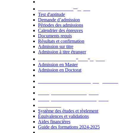
er
Admission au 1
cycle
Test d'aptitude
Demande d’admission
Périodes des admissions
Calendrier des épreuves
Documents requis
Résultats et confirmation
Admission sur titre
Admission à titre étranger
e
e
Admission aux 2
et 3
cycles
Admission en Master
Admission en Doctorat
Admission en cours de programme
UE optionnelles USJ [PDF]
UE optionnelles ouvertes [PDF]
À savoir...
Système des études et règlement
Équivalences et validations
Aides financières
Guide des formations 2024-2025