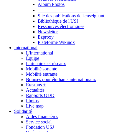
Album Photos
Publications et Ressources
Site des publications de l'enseignant
Bibliothèque de l'USJ
Ressources électroniques
Newsletter
Ezproxy
Plateforme Wikindx
International
L'International
Équipe
Partenaires et réseaux
Mobilité sortante
Mobilité entrante
Bourses pour étudiants internationaux
Erasmus +
Actualités
Rapports ODD
Photos
Live map
Solidarité
Aides financières
Service social
Fondation USJ