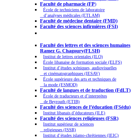
Faculté de pharmacie (FP
)
École de techniciens de laboratoire
d’analyses médicales (ETLAM)
Faculté de médecine dentaire (FMD)
Faculté des sciences infirmières (FSI)
Arts - Lettres et Sciences humaines -
Sciences religieuses
Faculté des lettres et des sciences humaines
Ramez G. Chagoury(FLSH)
Institut de lettres orientales (ILO)
École libanaise de formation sociale (ELFS)
Institut d’études scéniques, audiovisuelles
et cinématographiques (IESAV)
École supérieure des arts et techniques de
la mode (ESMOD)
Faculté de langues et de traduction (FdLT)
École de traducteurs et d’interprètes
de Beyrouth (ETIB)
Faculté des sciences de l’éducation (FSédu)
Institut libanais d’éducateurs (ILE)
Faculté des sciences religieuses (FSR)
Institut supérieur de sciences
religieuses (ISSR)
Institut d’études islamo-chrétiennes (IEIC)