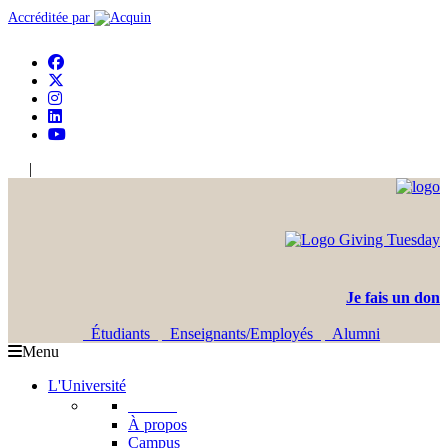
Accréditée par
|
En
Ar
Je fais un don
Étudiants
Enseignants/Employés
Alumni
Menu
L'Université
L'USJ
À propos
Campus