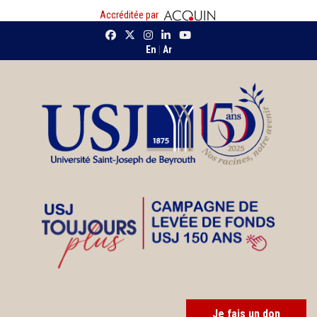
Accréditée par
En
|
Ar
Je fais un don