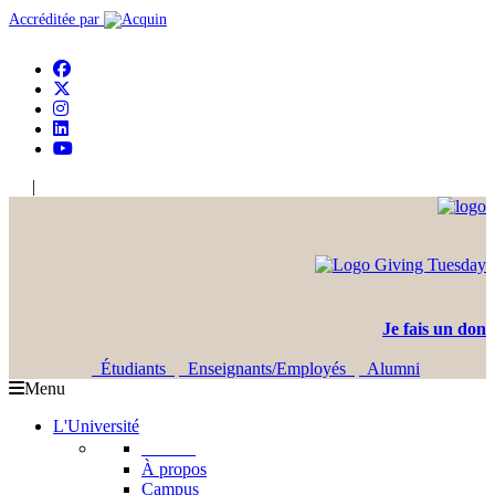
Accréditée par
|
En
Ar
Je fais un don
Étudiants
Enseignants/Employés
Alumni
Menu
L'Université
L'USJ
À propos
Campus