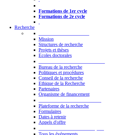
Formations à l’USJ
Formations de 1er cycle
Formations de 2e cycle
Recherche
La Recherche à l'USJ
Mission
Structures de recherche
Projets et thèses
Ecoles doctorales
Vice-rectorat à la Recherche
Bureau de la recherche
Politiques et procédures
Conseil de la recherche
Ethique de la Recherche
Partenaires
Organisme de financement
Plateforme de la recherche
Plateforme de la recherche
Formulaires
Dates à retenir
Appels d'offre
Manifestations Scientifiques
Tous les événements