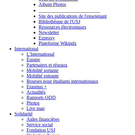
Album Photos
Publications et Ressources
Site des publications de l'enseignant
Bibliothèque de l'USJ
Ressources électroniques
Newsletter
Ezproxy
Plateforme Wikindx
International
L'International
Équipe
Partenaires et réseaux
Mobilité sortante
Mobilité entrante
Bourses pour étudiants internationaux
Erasmus +
Actualités
Rapports ODD
Photos
Live map
Solidarité
Aides financières
Service social
Fondation USJ