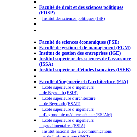
Droit - Sciences politiques
Faculté de droit et des sciences politiques
(FDSP)
Institut des sciences politiques (ISP)
Économie - Gestion - Banque -
Assurances
Faculté de sciences économiques (FSE)
Faculté de gestion et de management (FGM)
Institut de gestion des entreprises (IGE)
Institut supérieur des sciences de l'assurance
(ISSA)
Institut supérieur d’études bancaires (ISEB)
Ingénierie et technologie - Sciences
Faculté d’ingénierie et d'architecture (FIA)
École supérieure d’ingénieurs
de Beyrouth (ESIB)
École supérieure d'architecture
de Beyrouth (ESAR)
École supérieure d’ingénieurs
d’agronomie méditerranéenne (ESIAM)
École supérieure d’ingénieurs
agroalimentaires (ESIA)
Institut national des télécommunications
et de l'informatique (INCI)