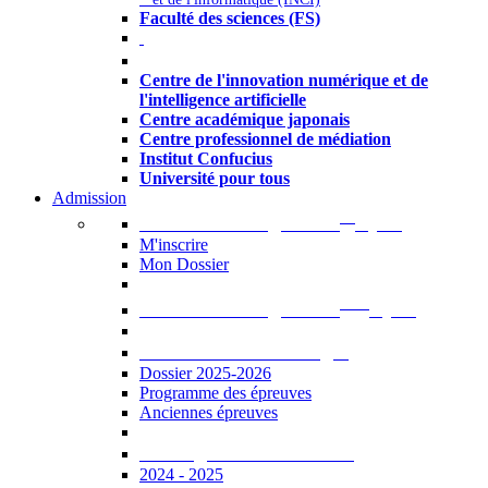
Faculté des sciences (FS)
Autres
Centre de l'innovation numérique et de
l'intelligence artificielle
Centre académique japonais
Centre professionnel de médiation
Institut Confucius
Université pour tous
Admission
er
Admission en ligne au 1
cycle
M'inscrire
Mon Dossier
ème
Admission en ligne au 2
cycle
Documents à télécharger
Dossier 2025-2026
Programme des épreuves
Anciennes épreuves
Catalogue des formations
2024 - 2025