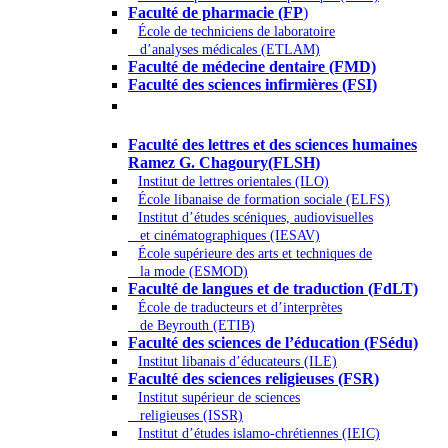
Faculté de pharmacie (FP
)
École de techniciens de laboratoire
d’analyses médicales (ETLAM)
Faculté de médecine dentaire (FMD)
Faculté des sciences infirmières (FSI)
Arts - Lettres et Sciences humaines -
Sciences religieuses
Faculté des lettres et des sciences humaines
Ramez G. Chagoury(FLSH)
Institut de lettres orientales (ILO)
École libanaise de formation sociale (ELFS)
Institut d’études scéniques, audiovisuelles
et cinématographiques (IESAV)
École supérieure des arts et techniques de
la mode (ESMOD)
Faculté de langues et de traduction (FdLT)
École de traducteurs et d’interprètes
de Beyrouth (ETIB)
Faculté des sciences de l’éducation (FSédu)
Institut libanais d’éducateurs (ILE)
Faculté des sciences religieuses (FSR)
Institut supérieur de sciences
religieuses (ISSR)
Institut d’études islamo-chrétiennes (IEIC)