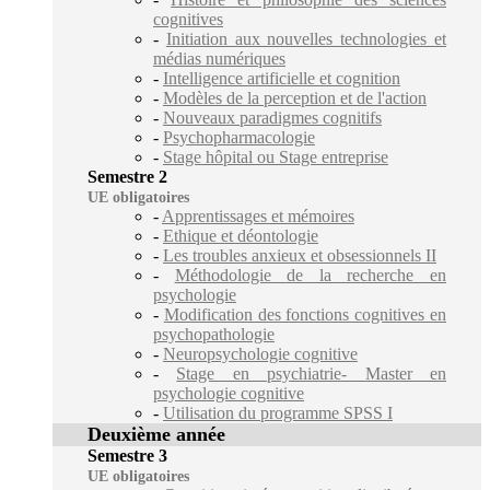
cognitives
-
Initiation aux nouvelles technologies et
médias numériques
-
Intelligence artificielle et cognition
-
Modèles de la perception et de l'action
-
Nouveaux paradigmes cognitifs
-
Psychopharmacologie
-
Stage hôpital ou Stage entreprise
Semestre 2
UE obligatoires
-
Apprentissages et mémoires
-
Ethique et déontologie
-
Les troubles anxieux et obsessionnels II
-
Méthodologie de la recherche en
psychologie
-
Modification des fonctions cognitives en
psychopathologie
-
Neuropsychologie cognitive
-
Stage en psychiatrie- Master en
psychologie cognitive
-
Utilisation du programme SPSS I
Deuxième année
Semestre 3
UE obligatoires