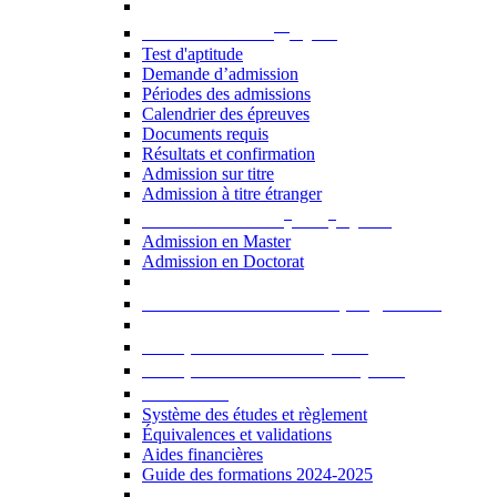
er
Admission au 1
cycle
Test d'aptitude
Demande d’admission
Périodes des admissions
Calendrier des épreuves
Documents requis
Résultats et confirmation
Admission sur titre
Admission à titre étranger
e
e
Admission aux 2
et 3
cycles
Admission en Master
Admission en Doctorat
Admission en cours de programme
UE optionnelles USJ [PDF]
UE optionnelles ouvertes [PDF]
À savoir...
Système des études et règlement
Équivalences et validations
Aides financières
Guide des formations 2024-2025