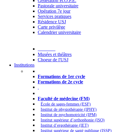
Generation H.O.P.E.
Pastorale universitaire
Opération 7e jour
Services pratiques
Résidence USJ
Carte privilège
Calendrier universitaire
Culture
Musées et théâtres
Choeur de l'USJ
Institutions
Formations à l’USJ
Formations de 1er cycle
Formations de 2e cycle
Médecine et Santé
Faculté de médecine (FM)
École de sages-femmes (ESF)
Institut de physiothérapie (IPHY)
Institut de psychomotricité (IPM)
Institut supérieur d’orthophonie (ISO)
Institut d’ergothérapie (IET)
Institut supérieur de santé publique (ISSP)