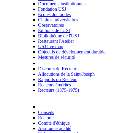
Documents institutionnels
Fondation USJ
Écoles doctorales
Chaires universitaires
Observatoires
Éditions de l'USJ
Bibliothèque de l'USJ
Restaurant l'Atelier
USJ live map
Objectifs de développement durable
Mesures de sécurité
Le Recteur
Discours du Recteur
Allocutions de la Saint-Joseph
Rapports du Recteur
Recteurs émérites
Recteurs (1875-1975)
Gouvernance
Conseils
Rectorat
Comité d'éthique
Assurance qualité