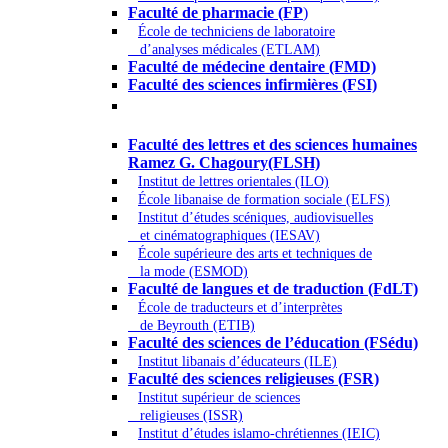
Faculté de pharmacie (FP
)
École de techniciens de laboratoire
d’analyses médicales (ETLAM)
Faculté de médecine dentaire (FMD)
Faculté des sciences infirmières (FSI)
Arts - Lettres et Sciences humaines -
Sciences religieuses
Faculté des lettres et des sciences humaines
Ramez G. Chagoury(FLSH)
Institut de lettres orientales (ILO)
École libanaise de formation sociale (ELFS)
Institut d’études scéniques, audiovisuelles
et cinématographiques (IESAV)
École supérieure des arts et techniques de
la mode (ESMOD)
Faculté de langues et de traduction (FdLT)
École de traducteurs et d’interprètes
de Beyrouth (ETIB)
Faculté des sciences de l’éducation (FSédu)
Institut libanais d’éducateurs (ILE)
Faculté des sciences religieuses (FSR)
Institut supérieur de sciences
religieuses (ISSR)
Institut d’études islamo-chrétiennes (IEIC)