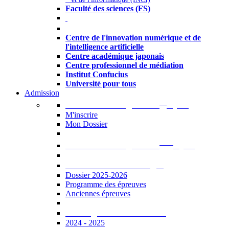
Faculté des sciences (FS)
Autres
Centre de l'innovation numérique et de
l'intelligence artificielle
Centre académique japonais
Centre professionnel de médiation
Institut Confucius
Université pour tous
Admission
er
Admission en ligne au 1
cycle
M'inscrire
Mon Dossier
ème
Admission en ligne au 2
cycle
Documents à télécharger
Dossier 2025-2026
Programme des épreuves
Anciennes épreuves
Catalogue des formations
2024 - 2025