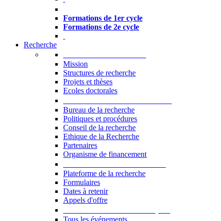
Formations à l’USJ
Formations de 1er cycle
Formations de 2e cycle
Recherche
La Recherche à l'USJ
Mission
Structures de recherche
Projets et thèses
Ecoles doctorales
Vice-rectorat à la Recherche
Bureau de la recherche
Politiques et procédures
Conseil de la recherche
Ethique de la Recherche
Partenaires
Organisme de financement
Plateforme de la recherche
Plateforme de la recherche
Formulaires
Dates à retenir
Appels d'offre
Manifestations Scientifiques
Tous les événements