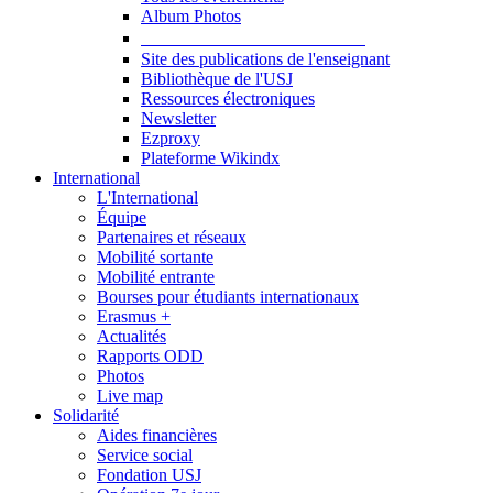
Album Photos
Publications et Ressources
Site des publications de l'enseignant
Bibliothèque de l'USJ
Ressources électroniques
Newsletter
Ezproxy
Plateforme Wikindx
International
L'International
Équipe
Partenaires et réseaux
Mobilité sortante
Mobilité entrante
Bourses pour étudiants internationaux
Erasmus +
Actualités
Rapports ODD
Photos
Live map
Solidarité
Aides financières
Service social
Fondation USJ