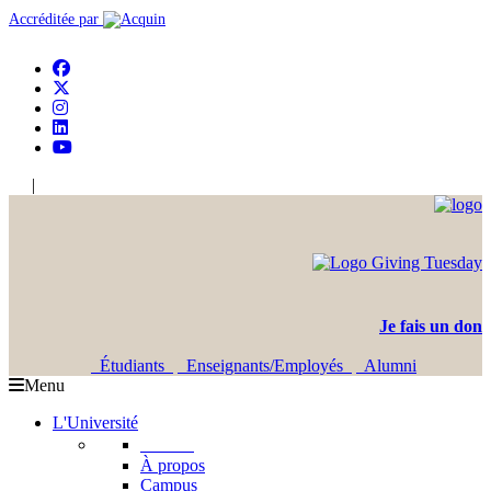
Accréditée par
|
En
Ar
Je fais un don
Étudiants
Enseignants/Employés
Alumni
Menu
L'Université
L'USJ
À propos
Campus