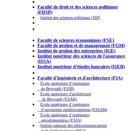
Droit - Sciences politiques
Faculté de droit et des sciences politiques
(FDSP)
Institut des sciences politiques (ISP)
Économie - Gestion - Banque -
Assurances
Faculté de sciences économiques (FSE)
Faculté de gestion et de management (FGM)
Institut de gestion des entreprises (IGE)
Institut supérieur des sciences de l'assurance
(ISSA)
Institut supérieur d’études bancaires (ISEB)
Ingénierie et technologie - Sciences
Faculté d’ingénierie et d'architecture (FIA)
École supérieure d’ingénieurs
de Beyrouth (ESIB)
École supérieure d'architecture
de Beyrouth (ESAR)
École supérieure d’ingénieurs
d’agronomie méditerranéenne (ESIAM)
École supérieure d’ingénieurs
agroalimentaires (ESIA)
Institut national des télécommunications
et de l'informatique (INCI)