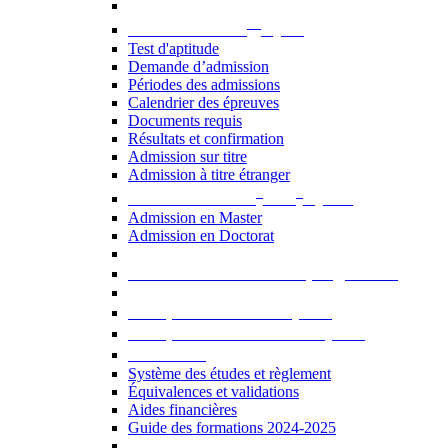
er
Admission au 1
cycle
Test d'aptitude
Demande d’admission
Périodes des admissions
Calendrier des épreuves
Documents requis
Résultats et confirmation
Admission sur titre
Admission à titre étranger
e
e
Admission aux 2
et 3
cycles
Admission en Master
Admission en Doctorat
Admission en cours de programme
UE optionnelles USJ [PDF]
UE optionnelles ouvertes [PDF]
À savoir...
Système des études et règlement
Équivalences et validations
Aides financières
Guide des formations 2024-2025