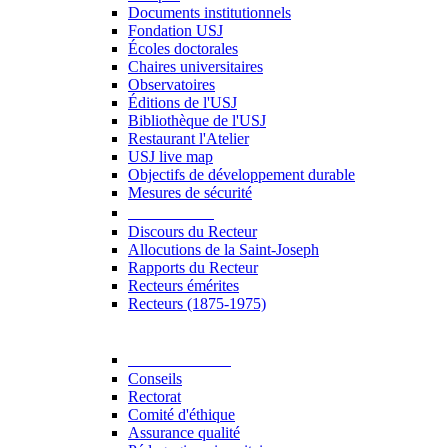
Documents institutionnels
Fondation USJ
Écoles doctorales
Chaires universitaires
Observatoires
Éditions de l'USJ
Bibliothèque de l'USJ
Restaurant l'Atelier
USJ live map
Objectifs de développement durable
Mesures de sécurité
Le Recteur
Discours du Recteur
Allocutions de la Saint-Joseph
Rapports du Recteur
Recteurs émérites
Recteurs (1875-1975)
Gouvernance
Conseils
Rectorat
Comité d'éthique
Assurance qualité