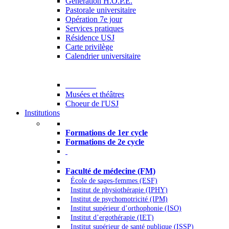
Generation H.O.P.E.
Pastorale universitaire
Opération 7e jour
Services pratiques
Résidence USJ
Carte privilège
Calendrier universitaire
Culture
Musées et théâtres
Choeur de l'USJ
Institutions
Formations à l’USJ
Formations de 1er cycle
Formations de 2e cycle
Médecine et Santé
Faculté de médecine (FM)
École de sages-femmes (ESF)
Institut de physiothérapie (IPHY)
Institut de psychomotricité (IPM)
Institut supérieur d’orthophonie (ISO)
Institut d’ergothérapie (IET)
Institut supérieur de santé publique (ISSP)