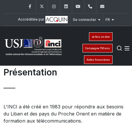
Facebook
Twitter
Instagram
LinkedIn
YouTube
+961 (1) 421 315
inci@usj.e
Accréditée par
Se connecter
FR
Je fais un don
Campagne 150 ans
Aides financières
Présentation
L'INCI a été créé en 1983 pour répondre aux besoins
du Liban et des pays du Proche Orient en matière de
formation aux télécommunications.