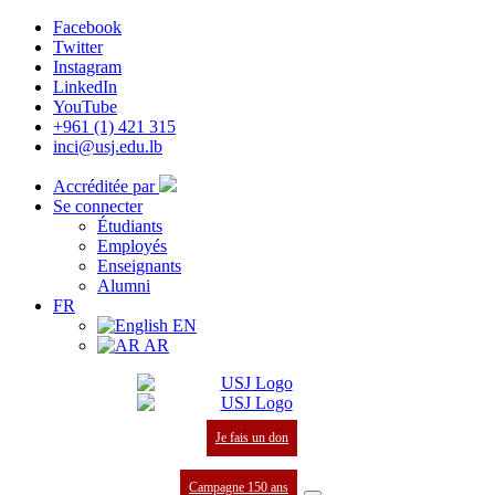
Facebook
Twitter
Instagram
LinkedIn
YouTube
+961 (1) 421 315
inci@usj.edu.lb
Accréditée par
Se connecter
Étudiants
Employés
Enseignants
Alumni
FR
EN
AR
Je fais un don
Campagne 150 ans