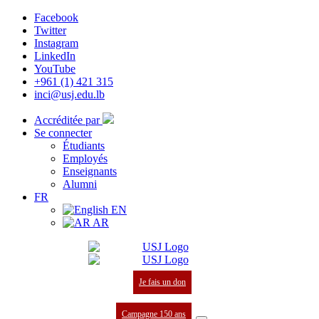
Facebook
Twitter
Instagram
LinkedIn
YouTube
+961 (1) 421 315
inci@usj.edu.lb
Accréditée par
Se connecter
Étudiants
Employés
Enseignants
Alumni
FR
EN
AR
Je fais un don
Campagne 150 ans