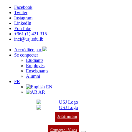
Facebook
Twitter
Instagram
LinkedIn
YouTube
+961 (1) 421 315
inci@usj.edu.lb
Accréditée par
Se connecter
Étudiants
Employés
Enseignants
Alumni
FR
EN
AR
Je fais un don
Campagne 150 ans