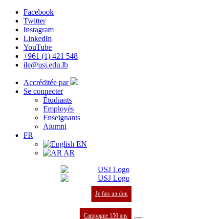
Facebook
Twitter
Instagram
LinkedIn
YouTube
+961 (1) 421 548
ile@usj.edu.lb
Accréditée par
Se connecter
Étudiants
Employés
Enseignants
Alumni
FR
EN
AR
Je fais un don
Campagne 150 ans