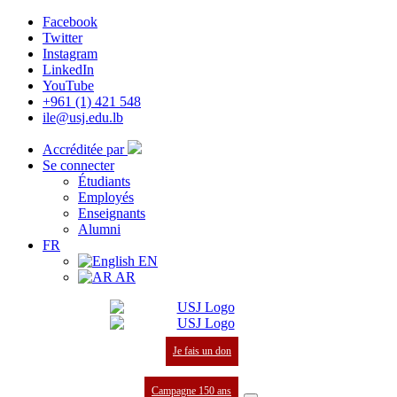
Facebook
Twitter
Instagram
LinkedIn
YouTube
+961 (1) 421 548
ile@usj.edu.lb
Accréditée par
Se connecter
Étudiants
Employés
Enseignants
Alumni
FR
EN
AR
Je fais un don
Campagne 150 ans