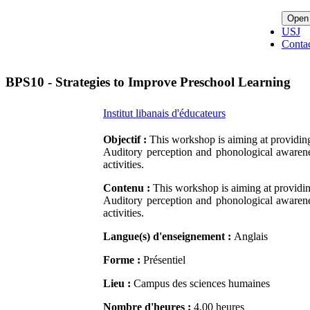
Open
USJ
Conta
BPS10 - Strategies to Improve Preschool Learning
Institut libanais d'éducateurs
Objectif :
This workshop is aiming at providing 
Auditory perception and phonological awareness
activities.
Contenu :
This workshop is aiming at providing
Auditory perception and phonological awareness
activities.
Langue(s) d'enseignement :
Anglais
Forme :
Présentiel
Lieu :
Campus des sciences humaines
Nombre d'heures :
4.00 heures