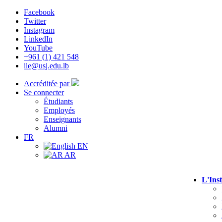
Facebook
Twitter
Instagram
LinkedIn
YouTube
+961 (1) 421 548
ile@usj.edu.lb
Accréditée par
Se connecter
Étudiants
Employés
Enseignants
Alumni
FR
EN
AR
L'Inst