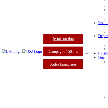
Instit
Dépar
Je fais un don
Campagne 150 ans
Forma
Docum
Aides financières