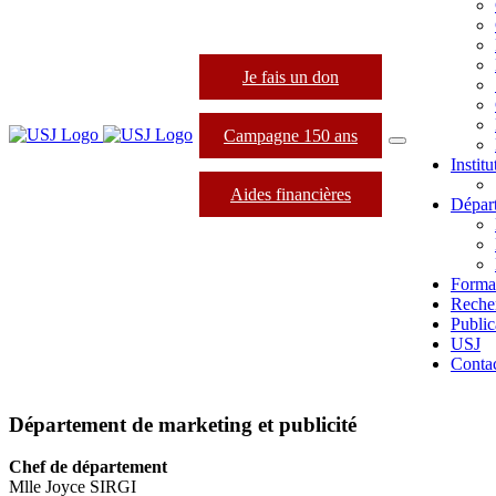
Je fais un don
Campagne 150 ans
Instit
Aides financières
Dépar
Forma
Reche
Public
USJ
Conta
Département de marketing et publicité
Chef de département
Mlle Joyce SIRGI