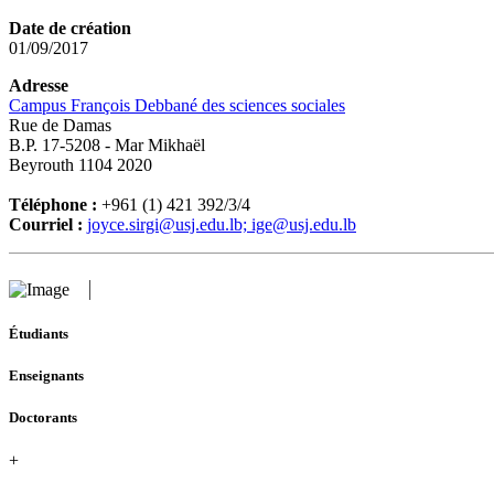
Date de création
01/09/2017
Adresse
Campus François Debbané des sciences sociales
Rue de Damas
B.P. 17-5208 - Mar Mikhaël
Beyrouth 1104 2020
Téléphone :
+961 (1) 421 392/3/4
Courriel :
joyce.sirgi@usj.edu.lb; ige@usj.edu.lb
Étudiants
Enseignants
Doctorants
+