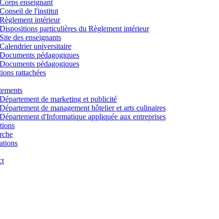
Corps enseignant
Conseil de l'institut
Règlement intérieur
Dispositions particulières du Règlement intérieur
Site des enseignants
Calendrier universitaire
Documents pédagogiques
Documents pédagogiques
utions rattachées
tements
Département de marketing et publicité
Département de management hôtelier et arts culinaires
Département d'Informatique appliquée aux entreprises
tions
rche
ations
ct