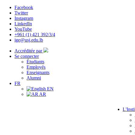
Facebook
Twitter
Instagram
LinkedIn
YouTube
+961 (1) 421 392/3/4
ige@usj.edu.lb
Accréditée par
Se connecter
Étudiants
Employés
Enseignants
Alumni
FR
EN
AR
L'Insti