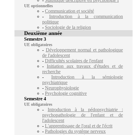
-
Statistique descriptive en psychologie I
UE optionnelles
-
Communication et société
-
Introduction à la communication
politique
-
Sociologie de la religion
Deuxième année
Semestre 3
UE obligatoires
-
Développement normal et pathologique
de l'adolescent
-
Difficultés scolaires de l'enfant
-
Initiation aux travaux d'études et de
recherche
-
Introduction à la sémiologie
psychiatrique
-
Neurophysiologie
-
Psychologie cognitive
Semestre 4
UE obligatoires
-
Introduction à la pédopsychiatrie :
psychopathologie de l'enfant et de
l'adolescent
-
L'apprentissage de l'oral et de l'écrit
-
Pathologies du système nerveux