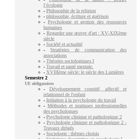
l’écologie
-
Philosophie de la religion
-
philosophie, écriture et guérison
-
Psychologie et gestion des ressources
humaines
-
Regarder une œuvre d'art : XV-XIXème
siècle
-
Société et actualité
-
Stratégies de communication des
associations
-
Théories sociologiques I
-
Travail et santé mentale.
-
XVIIIème siècle: le siècle des Lumières
Semestre 2
UE obligatoires
-
Développement cognitif, affectif et
relationnel de l'enfant
-
Initiation à la psychologie du travail
-
Méthodes et pratiques professionnelles
des psychologues
-
Psychologie clinique et pathologique 2
-
Psychologie clinique et pathologique 2 -
Travaux dirigés
-
Sociologie : thèmes choisis