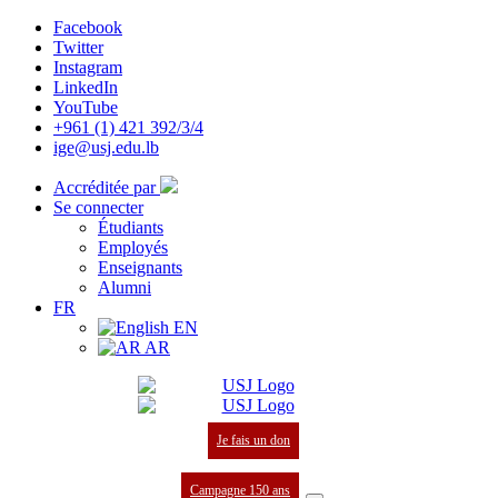
Facebook
Twitter
Instagram
LinkedIn
YouTube
+961 (1) 421 392/3/4
ige@usj.edu.lb
Accréditée par
Se connecter
Étudiants
Employés
Enseignants
Alumni
FR
EN
AR
Je fais un don
Campagne 150 ans