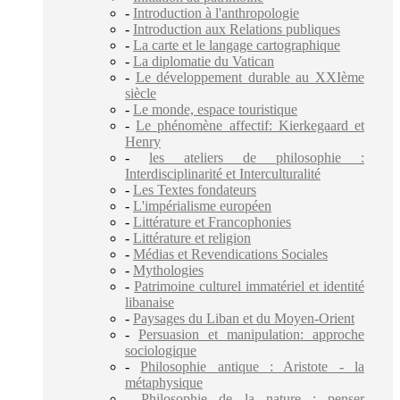
-
Introduction à l'anthropologie
-
Introduction aux Relations publiques
-
La carte et le langage cartographique
-
La diplomatie du Vatican
-
Le développement durable au XXIème
siècle
-
Le monde, espace touristique
-
Le phénomène affectif: Kierkegaard et
Henry
-
les ateliers de philosophie :
Interdisciplinarité et Interculturalité
-
Les Textes fondateurs
-
L'impérialisme européen
-
Littérature et Francophonies
-
Littérature et religion
-
Médias et Revendications Sociales
-
Mythologies
-
Patrimoine culturel immatériel et identité
libanaise
-
Paysages du Liban et du Moyen-Orient
-
Persuasion et manipulation: approche
sociologique
-
Philosophie antique : Aristote - la
métaphysique
-
Philosophie de la nature : penser