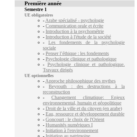
Première année
Semestre 1
UE obligatoires
-
Arabe spécialisé - psychologie
-
Communication orale et écrite
-
Introduction à la psychométrie
-
Introduction à l'étude de la société
-
Les fondements de la psychologie
sociale
-
Penser l’éthique : les fondements
-
Psychologie clinique et pathologique
-
Psychologie clinique et pathologique.
Travaux dirigés
UE optionnelles
-
Approche philosophique des mythes
-
Beyrouth : des destructions à la
reconstruction
-
Changement climatique: Enjeux
environnemental, humain et géopolitique
-
Droit de la ville et du citoyen (en arabe)
-
Eau, ressource et développement durable
-
Goncourt : le choix de l'Orient
-
Humanités numériques I
-
Initiation à l'environnement
-
Initiation au patrimoine