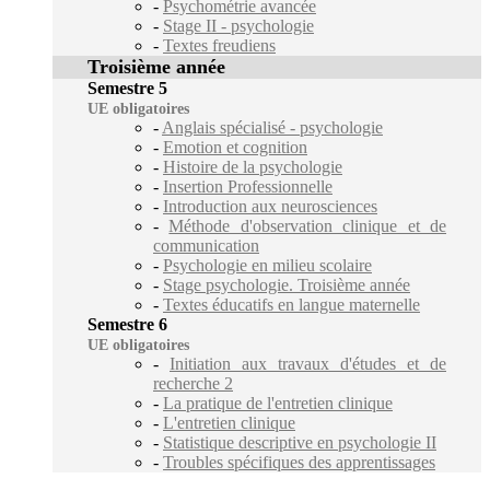
-
Psychométrie avancée
-
Stage II - psychologie
-
Textes freudiens
Troisième année
Semestre 5
UE obligatoires
-
Anglais spécialisé - psychologie
-
Emotion et cognition
-
Histoire de la psychologie
-
Insertion Professionnelle
-
Introduction aux neurosciences
-
Méthode d'observation clinique et de
communication
-
Psychologie en milieu scolaire
-
Stage psychologie. Troisième année
-
Textes éducatifs en langue maternelle
Semestre 6
UE obligatoires
-
Initiation aux travaux d'études et de
recherche 2
-
La pratique de l'entretien clinique
-
L'entretien clinique
-
Statistique descriptive en psychologie II
-
Troubles spécifiques des apprentissages