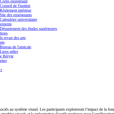
Corps enseignant
Conseil de l'institut
Règlement intérieur
Site des enseignants
Calendrier universitaire
tements
Département des études supérieures
tions
s revue des arts
nts
Bureau de l'amicale
Liens utiles
e Béryte
tter
ct
iés au système visuel. Les participants exploreront l’impact de la foncti
s troubles visuels et la présentation d’outils pratiques pour l’améliorati