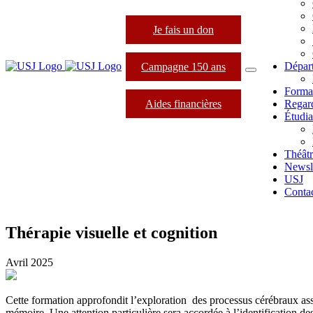
Je fais un don
Dépar
Campagne 150 ans
Forma
Aides financières
Regard
Étudia
Théâtr
Newsle
USJ
Conta
Thérapie visuelle et cognition
Avril 2025
Cette formation approfondit l’exploration des processus cérébraux assoc
mémoire. Une attention particulière sera accordée à l’identification de