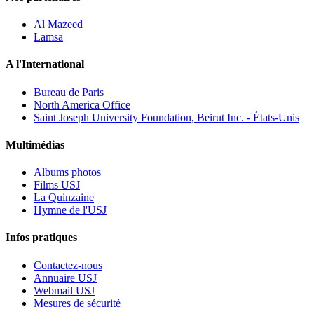
Al Mazeed
Lamsa
A l'International
Bureau de Paris
North America Office
Saint Joseph University Foundation, Beirut Inc. - États-Unis
Multimédias
Albums photos
Films USJ
La Quinzaine
Hymne de l'USJ
Infos pratiques
Contactez-nous
Annuaire USJ
Webmail USJ
Mesures de sécurité