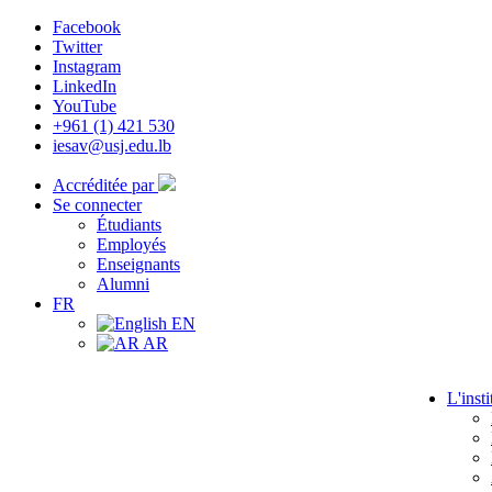
Facebook
Twitter
Instagram
LinkedIn
YouTube
+961 (1) 421 530
iesav@usj.edu.lb
Accréditée par
Se connecter
Étudiants
Employés
Enseignants
Alumni
FR
EN
AR
L'insti