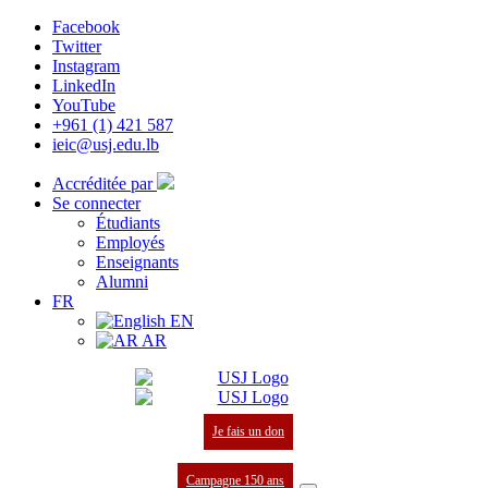
Facebook
Twitter
Instagram
LinkedIn
YouTube
+961 (1) 421 587
ieic@usj.edu.lb
Accréditée par
Se connecter
Étudiants
Employés
Enseignants
Alumni
FR
EN
AR
Je fais un don
Campagne 150 ans