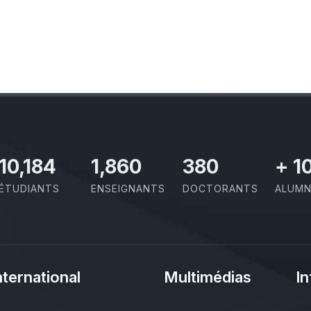
11,727
2,142
437
+
1
ÉTUDIANTS
ENSEIGNANTS
DOCTORANTS
ALUMN
nternational
Multimédias
In