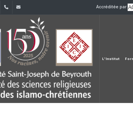
Accréditée par
dIn
YouTube
+961 (1) 421 587
ieic@usj.edu.lb
L'Institut
For