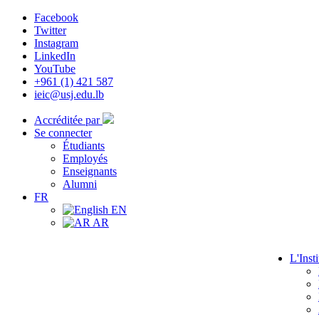
Facebook
Twitter
Instagram
LinkedIn
YouTube
+961 (1) 421 587
ieic@usj.edu.lb
Accréditée par
Se connecter
Étudiants
Employés
Enseignants
Alumni
FR
EN
AR
L'Insti