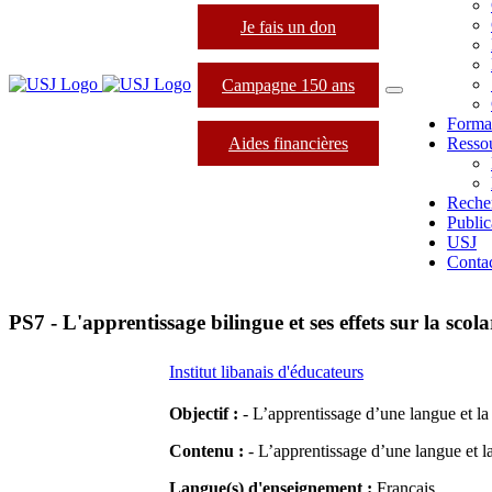
Je fais un don
Campagne 150 ans
Forma
Aides financières
Resso
Reche
Public
USJ
Conta
PS7 - L'apprentissage bilingue et ses effets sur la scola
Institut libanais d'éducateurs
Objectif :
- L’apprentissage d’une langue et la
Contenu :
- L’apprentissage d’une langue et la
Langue(s) d'enseignement :
Français