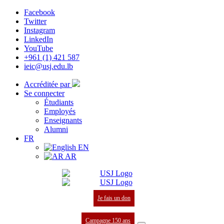
Facebook
Twitter
Instagram
LinkedIn
YouTube
+961 (1) 421 587
ieic@usj.edu.lb
Accréditée par
Se connecter
Étudiants
Employés
Enseignants
Alumni
FR
EN
AR
Je fais un don
Campagne 150 ans