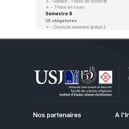
-
Retard - Thèse de doctorat
-
Thèse en cours
Semestre 8
UE obligatoires
-
Doctorat semestre gratuit 2
Nos partenaires
A l'I