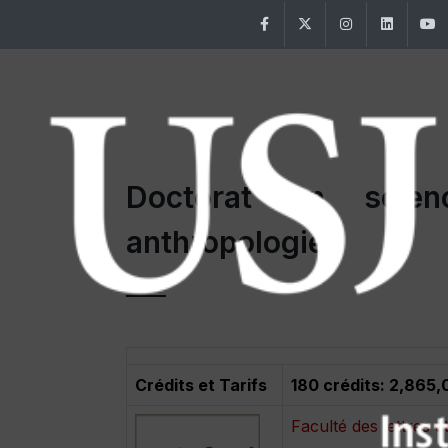
Facebook
Twitter
Instagram
Linke
Doctorat en scien
anthropologie
Crédits et Tarifs
180 crédits: 2,865,
Faculté des lettres