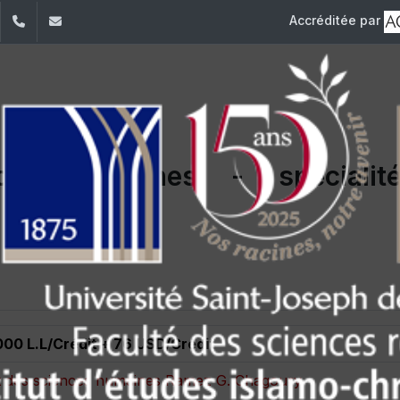
Accréditée par
dIn
YouTube
+961 (1) 421 587
ieic@usj.edu.lb
ces humaines - spécialit
000 L.L/Crédit + 76 USD/Crédit
 et des sciences humaines Ramez G. Chagoury