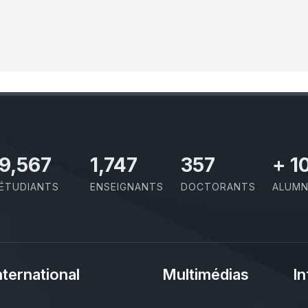
11,727
2,142
437
+
1
ÉTUDIANTS
ENSEIGNANTS
DOCTORANTS
ALUMN
nternational
Multimédias
In