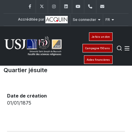
Facebook
Twitter
Instagram
LinkedIn
YouTube
+961 (1) 421 586
fsr@usj.ed
Accréditée par
Se connecter
FR
Je fais un don
Campagne 150 ans
Aides financières
Quartier jésuite
Date de création
01/01/1875