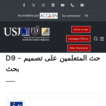
Facebook
Twitter
Instagram
LinkedIn
YouTube
+961 (1) 421 586
fsr@usj.ed
Accréditée par
Se connecter
FR
Je fais un don
Campagne 150 ans
Aides financières
D9 - حث المتعلمين على تصميم
بحث