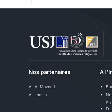
Nos partenaires
A l'I
Al Mazeed
Bur
Lamsa
Nor
Sai
Fou