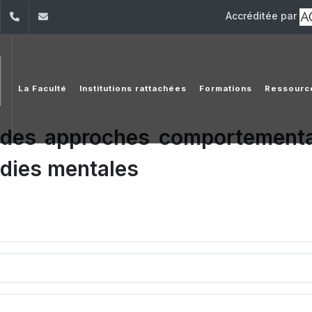
Accréditée par
dIn
YouTube
+961 (1) 421 586
fsr@usj.edu.lb
La Faculté
Institutions rattachées
Formations
Ressourc
e des approches comportement
adies mentales