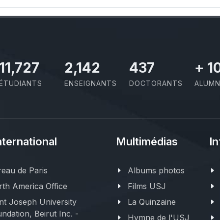
11,727
2,142
437
+
1
ÉTUDIANTS
ENSEIGNANTS
DOCTORANTS
ALUMN
nternational
Multimédias
In
eau de Paris
Albums photos
th America Office
Films USJ
nt Joseph University
La Quinzaine
ndation, Beirut Inc. -
Hymne de l'USJ