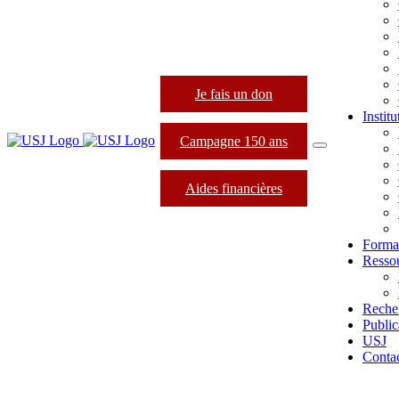
Je fais un don
Instit
Campagne 150 ans
Aides financières
Forma
Resso
Reche
Public
USJ
Conta