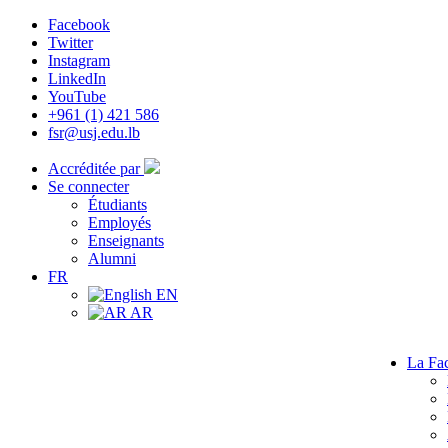
Facebook
Twitter
Instagram
LinkedIn
YouTube
+961 (1) 421 586
fsr@usj.edu.lb
Accréditée par
Se connecter
Étudiants
Employés
Enseignants
Alumni
FR
EN
AR
La Fac