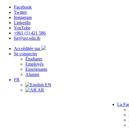
Facebook
Twitter
Instagram
LinkedIn
YouTube
+961 (1) 421 586
fsr@usj.edu.lb
Accréditée par
Se connecter
Étudiants
Employés
Enseignants
Alumni
FR
EN
AR
La Fac