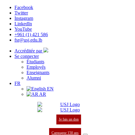
Facebook
Twitter
Instagram
LinkedIn
YouTube
+961 (1) 421 586
fsr@usj.edu.lb
Accréditée par
Se connecter
Étudiants
Employés
Enseignants
Alumni
FR
EN
AR
Je fais un don
Campagne 150 ans