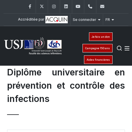
Facebook
Twitter
Instagram
LinkedIn
YouTube
+961 (1) 421 240
fsi@usj.ed
Accréditée par
Se connecter
FR
Je fais un don
Campagne 150 ans
Aides financières
Diplôme universitaire en
prévention et contrôle des
infections