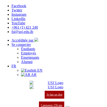
Facebook
Twitter
Instagram
LinkedIn
YouTube
+961 (1) 421 240
fsi@usj.edu.lb
Accréditée par
Se connecter
Étudiants
Employés
Enseignants
Alumni
FR
EN
AR
Je fais un don
Campagne 150 ans