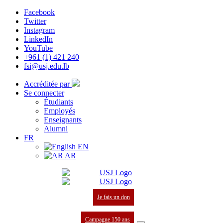
Facebook
Twitter
Instagram
LinkedIn
YouTube
+961 (1) 421 240
fsi@usj.edu.lb
Accréditée par
Se connecter
Étudiants
Employés
Enseignants
Alumni
FR
EN
AR
Je fais un don
Campagne 150 ans