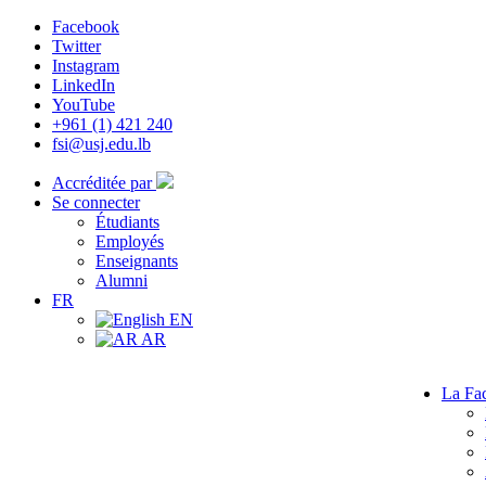
Facebook
Twitter
Instagram
LinkedIn
YouTube
+961 (1) 421 240
fsi@usj.edu.lb
Accréditée par
Se connecter
Étudiants
Employés
Enseignants
Alumni
FR
EN
AR
La Fac