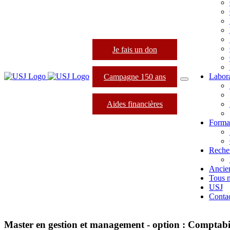
Je fais un don
Labora
Campagne 150 ans
Aides financières
Format
Reche
Ancie
Tous 
USJ
Conta
Master en gestion et management - option : Comptabil