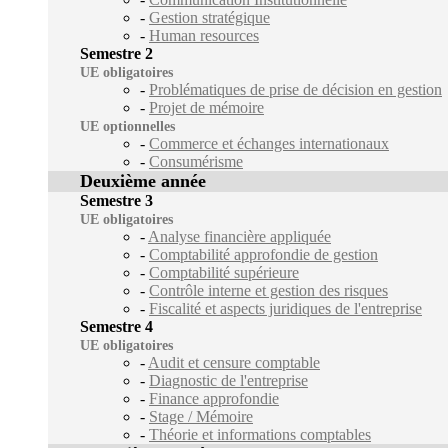
-
Gestion stratégique
-
Human resources
Semestre 2
UE obligatoires
-
Problématiques de prise de décision en gestion
-
Projet de mémoire
UE optionnelles
-
Commerce et échanges internationaux
-
Consumérisme
Deuxième année
Semestre 3
UE obligatoires
-
Analyse financière appliquée
-
Comptabilité approfondie de gestion
-
Comptabilité supérieure
-
Contrôle interne et gestion des risques
-
Fiscalité et aspects juridiques de l'entreprise
Semestre 4
UE obligatoires
-
Audit et censure comptable
-
Diagnostic de l'entreprise
-
Finance approfondie
-
Stage / Mémoire
-
Théorie et informations comptables