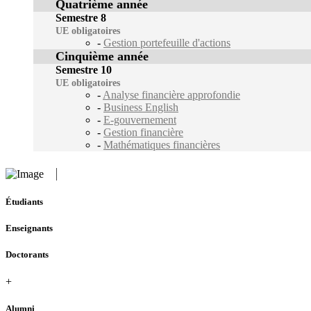
Quatrième année
Semestre 8
UE obligatoires
-
Gestion portefeuille d'actions
Cinquième année
Semestre 10
UE obligatoires
-
Analyse financière approfondie
-
Business English
-
E-gouvernement
-
Gestion financière
-
Mathématiques financières
Étudiants
Enseignants
Doctorants
+
Alumni