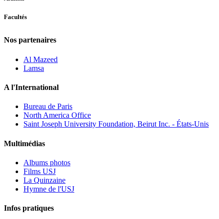
Facultés
Nos partenaires
Al Mazeed
Lamsa
A l'International
Bureau de Paris
North America Office
Saint Joseph University Foundation, Beirut Inc. - États-Unis
Multimédias
Albums photos
Films USJ
La Quinzaine
Hymne de l'USJ
Infos pratiques