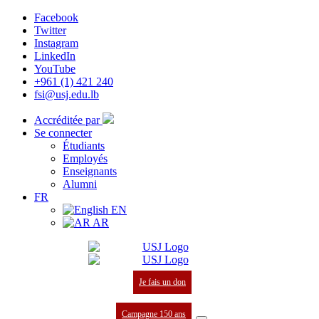
Facebook
Twitter
Instagram
LinkedIn
YouTube
+961 (1) 421 240
fsi@usj.edu.lb
Accréditée par
Se connecter
Étudiants
Employés
Enseignants
Alumni
FR
EN
AR
Je fais un don
Campagne 150 ans