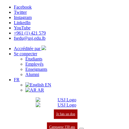
Facebook
Twitter
Instagram
LinkedIn
YouTube
+961 (1) 421 579
fsedu@usj.edu.lb
Accréditée par
Se connecter
Étudiants
Employés
Enseignants
Alumni
FR
EN
AR
Je fais un don
Campagne 150 ans