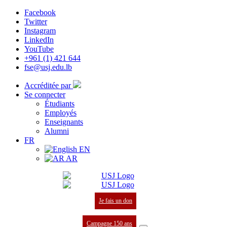
Facebook
Twitter
Instagram
LinkedIn
YouTube
+961 (1) 421 644
fse@usj.edu.lb
Accréditée par
Se connecter
Étudiants
Employés
Enseignants
Alumni
FR
EN
AR
Je fais un don
Campagne 150 ans