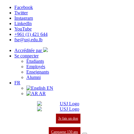
Facebook
Twitter
Instagram
LinkedIn
YouTube
+961 (1) 421 644
fse@usj.edu.lb
Accréditée par
Se connecter
Étudiants
Employés
Enseignants
Alumni
FR
EN
AR
Je fais un don
Campagne 150 ans