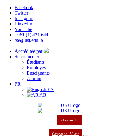
Facebook
Twitter
Instagram
LinkedIn
YouTube
+961 (1) 421 644
fse@usj.edu.lb
Accréditée par
Se connecter
Étudiants
Employés
Enseignants
Alumni
FR
EN
AR
Je fais un don
Campagne 150 ans