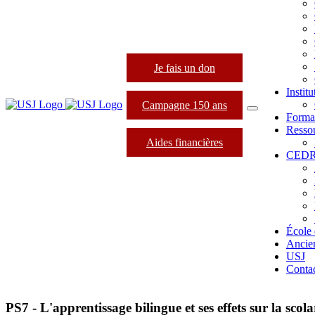
Je fais un don
Instit
Campagne 150 ans
Forma
Resso
Aides financières
CED
École 
Ancie
USJ
Conta
PS7 - L'apprentissage bilingue et ses effets sur la scola