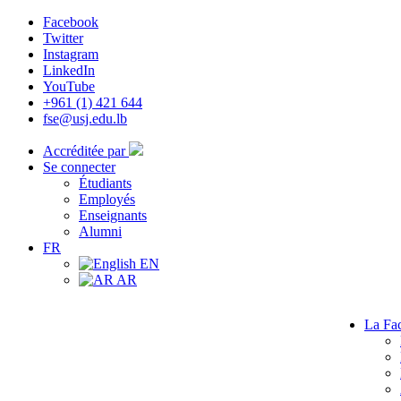
Facebook
Twitter
Instagram
LinkedIn
YouTube
+961 (1) 421 644
fse@usj.edu.lb
Accréditée par
Se connecter
Étudiants
Employés
Enseignants
Alumni
FR
EN
AR
La Fac