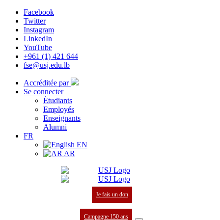
Facebook
Twitter
Instagram
LinkedIn
YouTube
+961 (1) 421 644
fse@usj.edu.lb
Accréditée par
Se connecter
Étudiants
Employés
Enseignants
Alumni
FR
EN
AR
Je fais un don
Campagne 150 ans