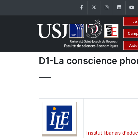
Facebook
Twitter
Instagram
Linke
Je
Camp
Aide
D1-La conscience pho
Institut libanais d'édu