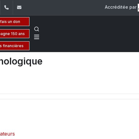
Accréditée par
dIn
YouTube
+961 (1) 421 644
fse@usj.edu.lb
 fais un don
agne 150 ans
s financières
nologique
cateurs