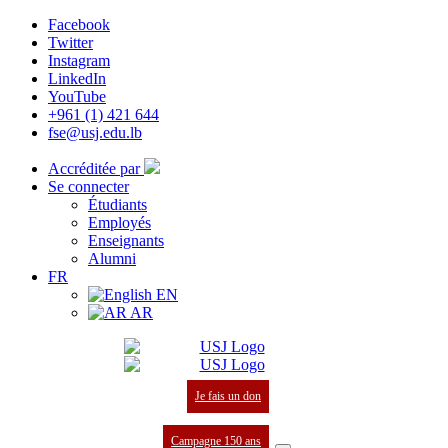
Facebook
Twitter
Instagram
LinkedIn
YouTube
+961 (1) 421 644
fse@usj.edu.lb
Accréditée par
Se connecter
Étudiants
Employés
Enseignants
Alumni
FR
EN
AR
Je fais un don
Campagne 150 ans