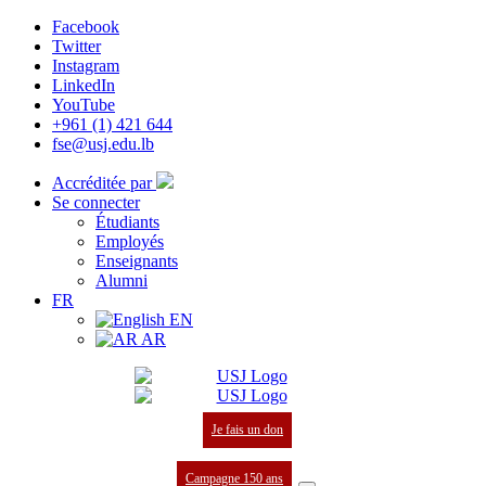
Facebook
Twitter
Instagram
LinkedIn
YouTube
+961 (1) 421 644
fse@usj.edu.lb
Accréditée par
Se connecter
Étudiants
Employés
Enseignants
Alumni
FR
EN
AR
Je fais un don
Campagne 150 ans