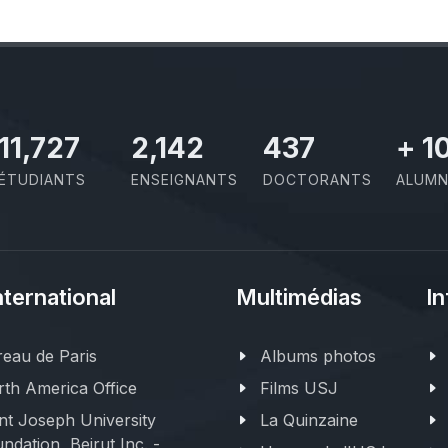
11,727
2,142
437
+
1
ÉTUDIANTS
ENSEIGNANTS
DOCTORANTS
ALUMN
nternational
Multimédias
In
eau de Paris
Albums photos
th America Office
Films USJ
nt Joseph University
La Quinzaine
ndation, Beirut Inc. -