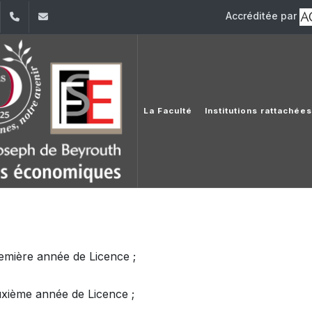
Accréditée par
dIn
YouTube
+961 (1) 421 644
fse@usj.edu.lb
La Faculté
Institutions rattachée
emière année de Licence ;
xième année de Licence ;