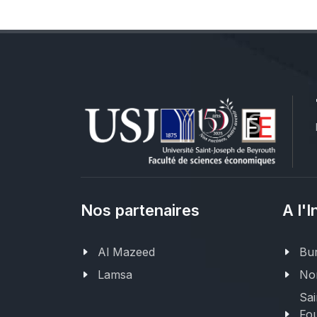
Nos partenaires
A l'I
Al Mazeed
Bur
Lamsa
Nor
Sai
Fou