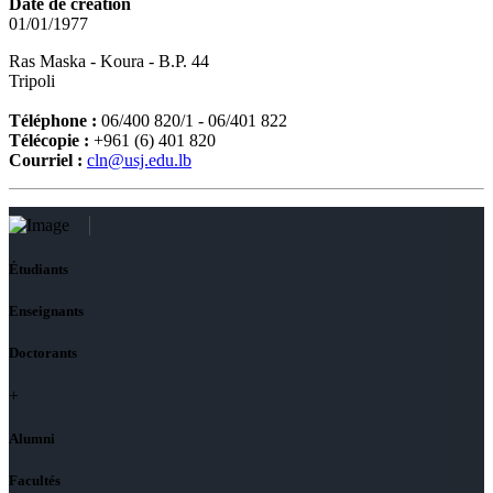
Date de création
01/01/1977
Ras Maska - Koura - B.P. 44
Tripoli
Téléphone :
06/400 820/1 - 06/401 822
Télécopie :
+961 (6) 401 820
Courriel :
cln@usj.edu.lb
Étudiants
Enseignants
Doctorants
+
Alumni
Facultés