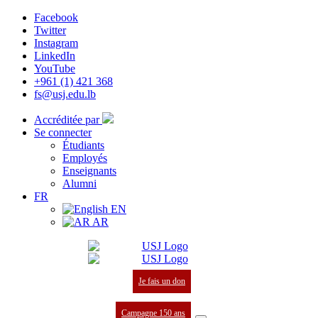
Facebook
Twitter
Instagram
LinkedIn
YouTube
+961 (1) 421 368
fs@usj.edu.lb
Accréditée par
Se connecter
Étudiants
Employés
Enseignants
Alumni
FR
EN
AR
Je fais un don
Campagne 150 ans